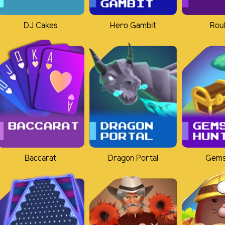
DJ Cakes
Hero Gambit
Rou
Baccarat
Dragon Portal
Gems