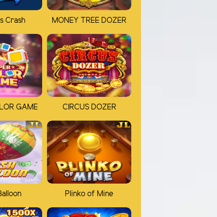
ss Crash
MONEY TREE DOZER
OLOR GAME
CIRCUS DOZER
Balloon
Plinko of Mine