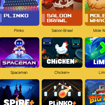
Plinko
Saloon Brawl
Mole 
Spaceman
Chicken+
Li