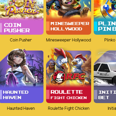
Coin Pusher
Minesweeper Hollywood
Plinko
Haunted Haven
Roulette Fight Chicken
Initi