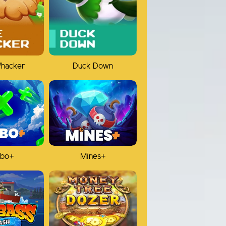
Whacker
Duck Down
mbo+
Mines+