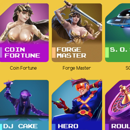
Coin Fortune
Forge Master
S