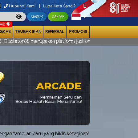
Hubungi Kami
Lupa Kata Sandi?
DAFTAR
OMO
NGKAS
TEMBAK IKAN
REFERRAL
PROMOSI
platform judi online terbaik dan terbesar di Indonesia yang meny
ngan tampilan baru yang bikin ketagihan!